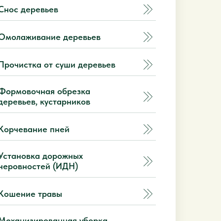
Снос деревьев
Омолаживание деревьев
Прочистка от суши деревьев
Формовочная обрезка
деревьев, кустарников
Корчевание пней
Установка дорожных
неровностей (ИДН)
Кошение травы
Механизированная уборка