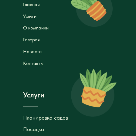
Главная
Главная
Услуги
Услуги
О компании
О компании
Галерея
Галерея
Новости
Новости
Контакты
Контакты
Услуги
Планировка садов
Планировка садов
Посадка
Посадка