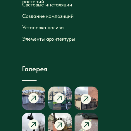
растений
растений
Световые инсталяции
Световые инсталяции
Создание композиций
Создание композиций
Установка полива
Установка полива
Элементы архитектуры
Элементы архитектуры
Галерея