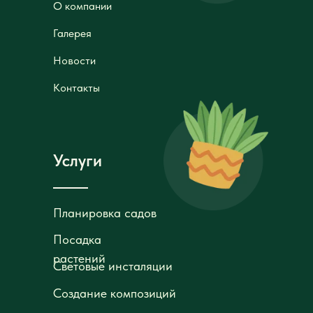
О компании
О компании
Галерея
Галерея
Новости
Новости
Контакты
Контакты
Услуги
Планировка садов
Планировка садов
Посадка
Посадка
растений
растений
Световые инсталяции
Световые инсталяции
Создание композиций
Создание композиций