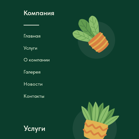
Главная
Главная
Услуги
Услуги
О компании
О компании
Галерея
Галерея
Новости
Новости
Контакты
Контакты
Услуги
Планировка садов
Планировка садов
Посадка
Посадка
растений
растений