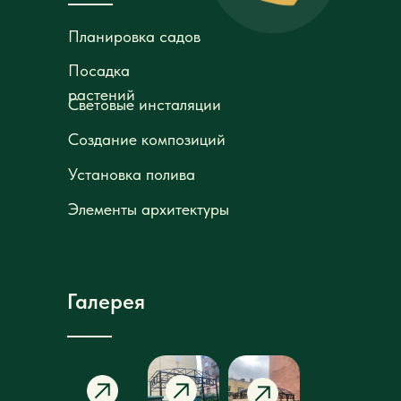
Световые инсталяции
Световые инсталяции
Создание композиций
Создание композиций
Установка полива
Установка полива
Элементы архитектуры
Элементы архитектуры
Галерея