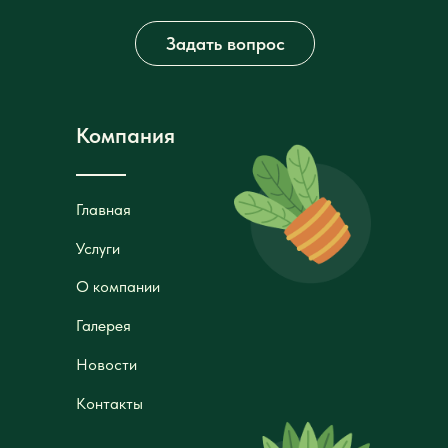
Задать вопрос
Компания
Главная
Главная
Услуги
Услуги
О компании
О компании
Галерея
Галерея
Новости
Новости
Контакты
Контакты