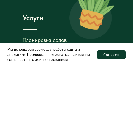
Услуги
Планировка садов
Планировка садов
Мы используем cookie для работы сайта и
Посадка
Посадка
аналитики. Продолжая пользоваться сайтом, вы
Согласен
растений
растений
соглашаетесь с их использованием.
Световые инсталяции
Световые инсталяции
Создание композиций
Создание композиций
Установка полива
Установка полива
Элементы архитектуры
Элементы архитектуры
Галерея