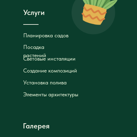
Услуги
Планировка садов
Планировка садов
Посадка
Посадка
растений
растений
Световые инсталяции
Световые инсталяции
Создание композиций
Создание композиций
Установка полива
Установка полива
Элементы архитектуры
Элементы архитектуры
Галерея