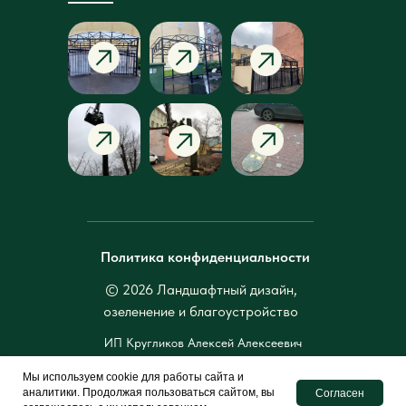
Политика конфиденциальности
© 2026 Ландшафтный дизайн,
озеленение и благоустройство
ИП Кругликов Алексей Алексеевич
ОГРНИП 322784700165418 ИНН
Мы используем cookie для работы сайта и
781427031429
аналитики. Продолжая пользоваться сайтом, вы
Согласен