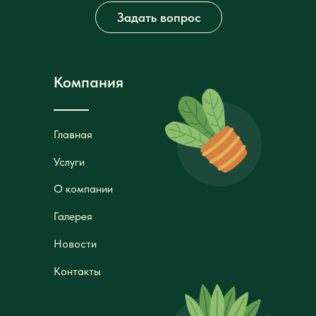
Задать вопрос
Компания
Главная
Главная
Услуги
Услуги
О компании
О компании
Галерея
Галерея
Новости
Новости
Контакты
Контакты