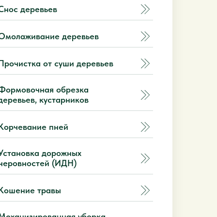
Снос деревьев
Омолаживание деревьев
Прочистка от суши деревьев
Формовочная обрезка
деревьев, кустарников
Корчевание пней
Установка дорожных
неровностей (ИДН)
Кошение травы
Механизированная уборка