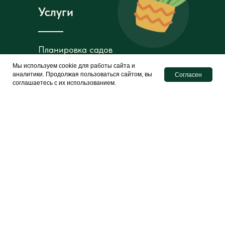
Услуги
Планировка садов
Планировка садов
Посадка
Посадка
Мы используем cookie для работы сайта и
аналитики. Продолжая пользоваться сайтом, вы
Согласен
растений
растений
Световые инсталяции
Световые инсталяции
соглашаетесь с их использованием.
Создание композиций
Создание композиций
Установка полива
Установка полива
Элементы архитектуры
Элементы архитектуры
Галерея