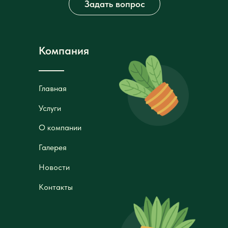
Задать вопрос
Компания
Главная
Главная
Услуги
Услуги
О компании
О компании
Галерея
Галерея
Новости
Новости
Контакты
Контакты