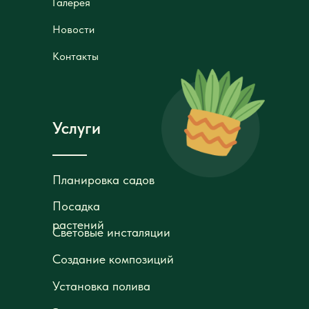
Новости
Новости
Контакты
Контакты
Услуги
Планировка садов
Планировка садов
Посадка
Посадка
растений
растений
Световые инсталяции
Световые инсталяции
Создание композиций
Создание композиций
Установка полива
Установка полива
Элементы архитектуры
Элементы архитектуры